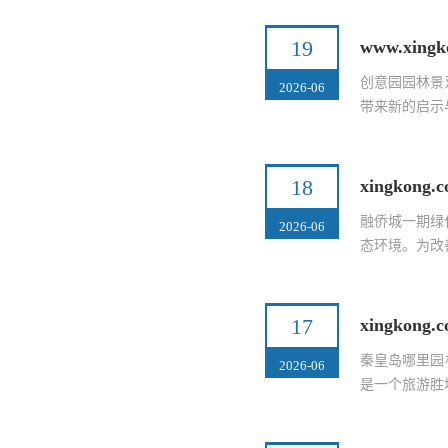
19
www.xi
创意园园林景
2026-06
带来新的启示
18
xingko
融侨城一期绿
2026-06
态环境。为改
17
xingko
秦皇岛哪里园
2026-06
是一个旅游胜