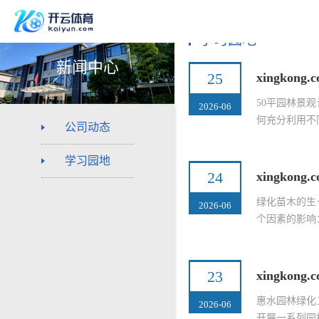
学习园地
新闻中心
25
xingkon
50平园林景
2026-06
何充分利用不
公司动态
学习园地
24
xingko
绿化苗木的生
2026-06
个因素的影响：
23
xingko
惠水园林绿化
2026-06
开展一系列园