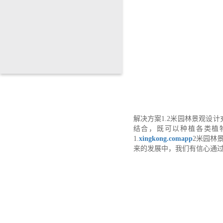
解决方案1.2米园林景观设
结合，既可以种植各类植
1.
xingkong.comapp
2米园林
来的发展中，我们有信心通